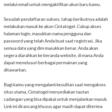
melalui email untuk mengaktifkan akun baru kamu.
Sesudah pendaftaran sukses, tahap berikutnya adalah
melakukan masuk ke akun Cintatogel. Cukup akses
halaman login, masukkan nama pengguna dan
password yang telah Anda buat saat registrasi. Jika
semua data yang dim masukkan benar, Anda akan
segera diarahkan ke beranda website, di mana Anda
dapat menelusuri berbagai permainan yang
ditawarkan.
Bagi kamu yang mengalami kesulitan saat mengakses
situs utama, Cintatogel menyediakan tautan
cadangan yang bisa dipakai untuk menjalankan masuk.
Link ini dirancang khusus agar masih dapat diterima