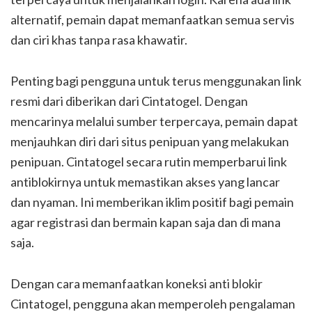
alternatif, pemain dapat memanfaatkan semua servis
dan ciri khas tanpa rasa khawatir.
Penting bagi pengguna untuk terus menggunakan link
resmi dari diberikan dari Cintatogel. Dengan
mencarinya melalui sumber terpercaya, pemain dapat
menjauhkan diri dari situs penipuan yang melakukan
penipuan. Cintatogel secara rutin memperbarui link
antiblokirnya untuk memastikan akses yang lancar
dan nyaman. Ini memberikan iklim positif bagi pemain
agar registrasi dan bermain kapan saja dan di mana
saja.
Dengan cara memanfaatkan koneksi anti blokir
Cintatogel, pengguna akan memperoleh pengalaman