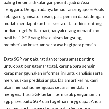
paling terkenal di kalangan pecinta judi di Asia
Tenggara. Dengan adanya kehadiran Singapore Pools
sebagai organisator resmi, para pemain dapat dengan
mudah mendapatkan hasil serta data terkini tentang
undian togel. Setiap hari, banyak orang menantikan
hasil hasil SGP yang bisa diakses langsung,
memberikan keseruan serta asa bagi para pemain.
Data SGP yang akurat dan terbaru amat penting
untuk bagi penggemar togel, karena para pemain
kerap menggunakan informasi ini untuk analisis serta
merumuskan prediksi angka. Dalam artikel ini, kami
akan membahas mengupas secara mendalam
mengenai hasil SGP terkini, termasuk pengumuman
sgp prize, paito SGP, dan togel hari ini yg dapat Anda
lihat melalui transmisi langsung dari Singapore.