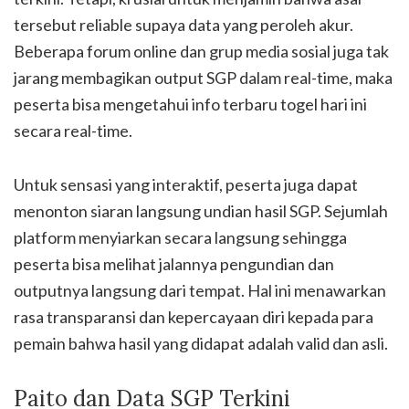
tersebut reliable supaya data yang peroleh akur.
Beberapa forum online dan grup media sosial juga tak
jarang membagikan output SGP dalam real-time, maka
peserta bisa mengetahui info terbaru togel hari ini
secara real-time.
Untuk sensasi yang interaktif, peserta juga dapat
menonton siaran langsung undian hasil SGP. Sejumlah
platform menyiarkan secara langsung sehingga
peserta bisa melihat jalannya pengundian dan
outputnya langsung dari tempat. Hal ini menawarkan
rasa transparansi dan kepercayaan diri kepada para
pemain bahwa hasil yang didapat adalah valid dan asli.
Paito dan Data SGP Terkini