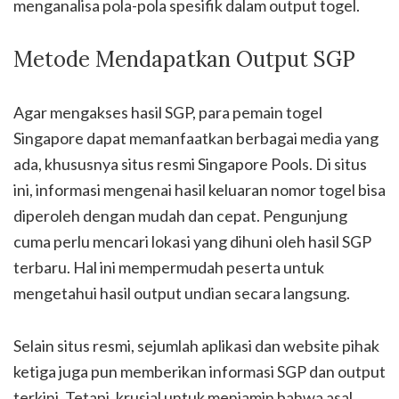
menganalisa pola-pola spesifik dalam output togel.
Metode Mendapatkan Output SGP
Agar mengakses hasil SGP, para pemain togel
Singapore dapat memanfaatkan berbagai media yang
ada, khususnya situs resmi Singapore Pools. Di situs
ini, informasi mengenai hasil keluaran nomor togel bisa
diperoleh dengan mudah dan cepat. Pengunjung
cuma perlu mencari lokasi yang dihuni oleh hasil SGP
terbaru. Hal ini mempermudah peserta untuk
mengetahui hasil output undian secara langsung.
Selain situs resmi, sejumlah aplikasi dan website pihak
ketiga juga pun memberikan informasi SGP dan output
terkini. Tetapi, krusial untuk menjamin bahwa asal