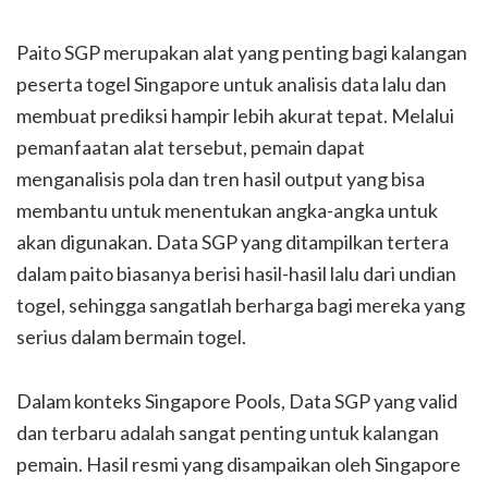
Paito SGP merupakan alat yang penting bagi kalangan
peserta togel Singapore untuk analisis data lalu dan
membuat prediksi hampir lebih akurat tepat. Melalui
pemanfaatan alat tersebut, pemain dapat
menganalisis pola dan tren hasil output yang bisa
membantu untuk menentukan angka-angka untuk
akan digunakan. Data SGP yang ditampilkan tertera
dalam paito biasanya berisi hasil-hasil lalu dari undian
togel, sehingga sangatlah berharga bagi mereka yang
serius dalam bermain togel.
Dalam konteks Singapore Pools, Data SGP yang valid
dan terbaru adalah sangat penting untuk kalangan
pemain. Hasil resmi yang disampaikan oleh Singapore