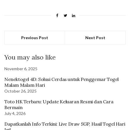
Previous Post
Next Post
You may also like
November 6, 2025
Nenektogel 4D: Solusi Cerdas untuk Penggemar Togel
Malam Malam Hari
October 26, 2025
Toto HK Terbaru: Update Keluaran Resmi dan Cara
Bermain
July 4, 2026
Dapatkanlah Info Terkini: Live Draw SGP, Hasil Togel Hari
Ini!