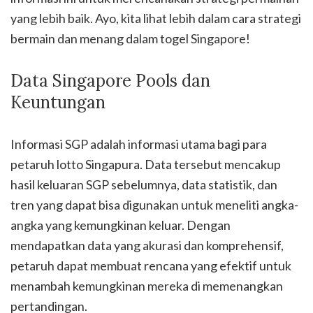
yang lebih baik. Ayo, kita lihat lebih dalam cara strategi
bermain dan menang dalam togel Singapore!
Data Singapore Pools dan
Keuntungan
Informasi SGP adalah informasi utama bagi para
petaruh lotto Singapura. Data tersebut mencakup
hasil keluaran SGP sebelumnya, data statistik, dan
tren yang dapat bisa digunakan untuk meneliti angka-
angka yang kemungkinan keluar. Dengan
mendapatkan data yang akurasi dan komprehensif,
petaruh dapat membuat rencana yang efektif untuk
menambah kemungkinan mereka di memenangkan
pertandingan.