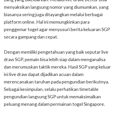
menyaksikan langsung nomor yang diumumkan, yang
biasanya sering juga ditayangkan melalui berbagai
platform online. Hal ini memungkinkan para
penggemar togel agar menyusuri berita keluaran SGP
secara gampang dan cepat.
Dengan memiliki pengetahuan yang baik seputar live
draw SGP, pemain bisa lebih siap dalam menganalisa
dan merumuskan taktik mereka. Hasil SGP yang keluar
ini live draw dapat dijadikan acuan dalam
merencanakan taruhan pada pengundian berikutnya.
Sebagai kesimpulan, selalu perhatikan timetable
pengundian langsung SGP untuk memaksimalkan
peluang menang dalam permainan togel Singapore.