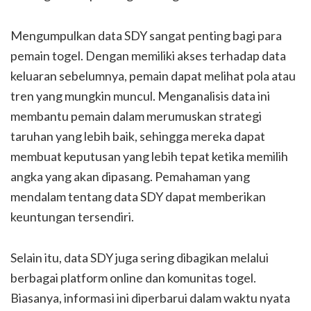
Mengumpulkan data SDY sangat penting bagi para
pemain togel. Dengan memiliki akses terhadap data
keluaran sebelumnya, pemain dapat melihat pola atau
tren yang mungkin muncul. Menganalisis data ini
membantu pemain dalam merumuskan strategi
taruhan yang lebih baik, sehingga mereka dapat
membuat keputusan yang lebih tepat ketika memilih
angka yang akan dipasang. Pemahaman yang
mendalam tentang data SDY dapat memberikan
keuntungan tersendiri.
Selain itu, data SDY juga sering dibagikan melalui
berbagai platform online dan komunitas togel.
Biasanya, informasi ini diperbarui dalam waktu nyata