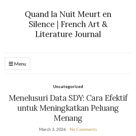
Quand la Nuit Meurt en
Silence | French Art &
Literature Journal
Menu
Uncategorized
Menelusuri Data SDY: Cara Efektif
untuk Meningkatkan Peluang
Menang
March 3, 2026
No Comments