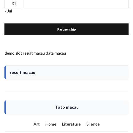
31
« Jul
Partnership
demo slot
result macau
data macau
result macau
toto macau
Art
Home
Literature
Silence