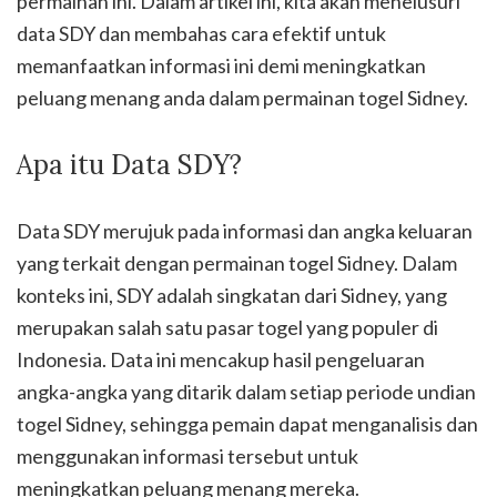
permainan ini. Dalam artikel ini, kita akan menelusuri
data SDY dan membahas cara efektif untuk
memanfaatkan informasi ini demi meningkatkan
peluang menang anda dalam permainan togel Sidney.
Apa itu Data SDY?
Data SDY merujuk pada informasi dan angka keluaran
yang terkait dengan permainan togel Sidney. Dalam
konteks ini, SDY adalah singkatan dari Sidney, yang
merupakan salah satu pasar togel yang populer di
Indonesia. Data ini mencakup hasil pengeluaran
angka-angka yang ditarik dalam setiap periode undian
togel Sidney, sehingga pemain dapat menganalisis dan
menggunakan informasi tersebut untuk
meningkatkan peluang menang mereka.