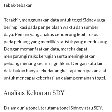
tebak-tebakan.
Terakhir, menggunakan data untuk togel Sidney juga
berimplikasi pada pengelolaan waktu dan sumber
daya. Pemain yang analitis cenderung lebih fokus
pada peluang yang memiliki statistik yang mendukung.
Dengan memanfaatkan data, mereka dapat
mengurangi risiko kerugian serta meningkatkan
peluang menang secara signifikan. Dengan kata lain,
data bukan hanya sekedar angka, tapi merupakan alat
untuk mencapai keberhasilan dalam permainan togel.
Analisis Keluaran SDY
Dalam dunia togel, terutama togel Sidney atau SDY,