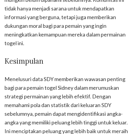
tidak hanya menjadi sarana untuk mendapatkan
informasi yang berguna, tetapi juga memberikan
dukungan moral bagi para pemain yang ingin
meningkatkan kemampuan mereka dalam permainan
togel ini.
Kesimpulan
Menelusuri data SDY memberikan wawasan penting
bagi para pemain togel Sidney dalam merumuskan
strategi permainan yang lebih efektif. Dengan
memahami pola dan statistik dari keluaran SDY
sebelumnya, pemain dapat mengidentifikasi angka-
angka yang memiliki peluang lebih tinggi untuk keluar.
Ini menciptakan peluang yang lebih baik untuk meraih