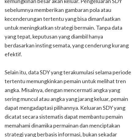
kemungkinan besar akan keluar. Pengeluaran SDY
sebelumnya memberikan gambaran pola atau
kecenderungan tertentu yang bisa dimanfaatkan
untuk meningkatkan strategi bermain. Tanpa data
yang tepat, keputusan yang diambil hanya
berdasarkan insting semata, yang cenderung kurang
efektif.
Selain itu, data SDY yang terakumulasi selama periode
tertentu memungkinkan pemain untuk melihat tren
angka. Misalnya, dengan mencermati angka yang
sering muncul atau angka yang jarang keluar, pemain
dapat mengadaptasi pilihannya. Keluaran SDY yang
dicatat secara sistematis dapat membantu pemain
memahami dinamika permainan dan menciptakan
strategi yang berbasis informasi, bukan sekadar