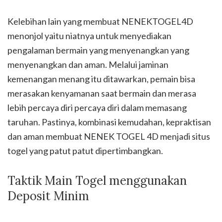
Kelebihan lain yang membuat NENEKTOGEL4D
menonjol yaitu niatnya untuk menyediakan
pengalaman bermain yang menyenangkan yang
menyenangkan dan aman. Melalui jaminan
kemenangan menang itu ditawarkan, pemain bisa
merasakan kenyamanan saat bermain dan merasa
lebih percaya diri percaya diri dalam memasang
taruhan. Pastinya, kombinasi kemudahan, kepraktisan
dan aman membuat NENEK TOGEL 4D menjadi situs
togel yang patut patut dipertimbangkan.
Taktik Main Togel menggunakan
Deposit Minim