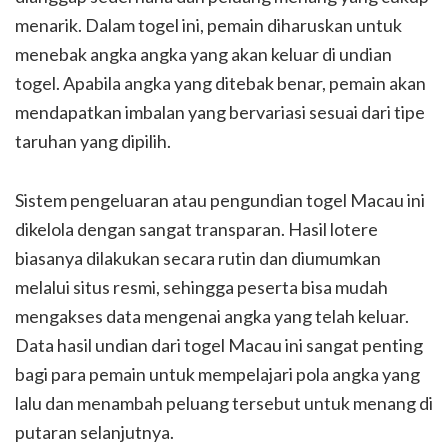
menarik. Dalam togel ini, pemain diharuskan untuk
menebak angka angka yang akan keluar di undian
togel. Apabila angka yang ditebak benar, pemain akan
mendapatkan imbalan yang bervariasi sesuai dari tipe
taruhan yang dipilih.
Sistem pengeluaran atau pengundian togel Macau ini
dikelola dengan sangat transparan. Hasil lotere
biasanya dilakukan secara rutin dan diumumkan
melalui situs resmi, sehingga peserta bisa mudah
mengakses data mengenai angka yang telah keluar.
Data hasil undian dari togel Macau ini sangat penting
bagi para pemain untuk mempelajari pola angka yang
lalu dan menambah peluang tersebut untuk menang di
putaran selanjutnya.