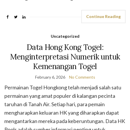
Continue Reading
Uncategorized
Data Hong Kong Togel:
Menginterpretasi Numerik untuk
Kemenangan Togel
February 6, 2026
No Comments
Permainan Togel Hongkong telah menjadi salah satu
permainan yang amat populer di kalangan pecinta
taruhan di Tanah Air. Setiap hari, para pemain
mengharapkan keluaran HK yang diharapkan dapat
mengantarkan mereka pada keberuntungan. Data HK
Pools adalah sumber informasi penting untuk