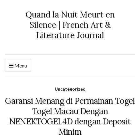
Quand la Nuit Meurt en
Silence | French Art &
Literature Journal
Menu
Uncategorized
Garansi Menang di Permainan Togel
Togel Macau Dengan
NENEKTOGEL4D dengan Deposit
Minim