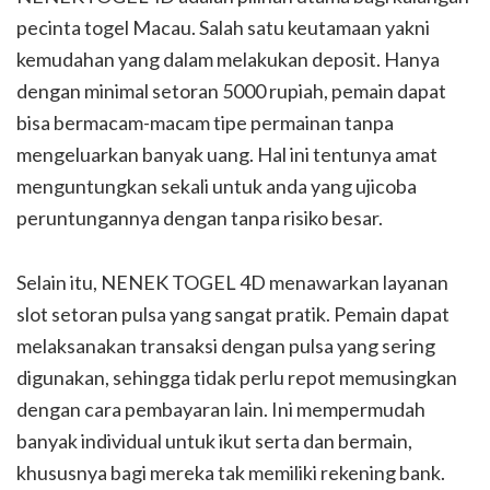
pecinta togel Macau. Salah satu keutamaan yakni
kemudahan yang dalam melakukan deposit. Hanya
dengan minimal setoran 5000 rupiah, pemain dapat
bisa bermacam-macam tipe permainan tanpa
mengeluarkan banyak uang. Hal ini tentunya amat
menguntungkan sekali untuk anda yang ujicoba
peruntungannya dengan tanpa risiko besar.
Selain itu, NENEK TOGEL 4D menawarkan layanan
slot setoran pulsa yang sangat pratik. Pemain dapat
melaksanakan transaksi dengan pulsa yang sering
digunakan, sehingga tidak perlu repot memusingkan
dengan cara pembayaran lain. Ini mempermudah
banyak individual untuk ikut serta dan bermain,
khususnya bagi mereka tak memiliki rekening bank.