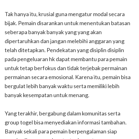
Tak hanya itu, krusial guna mengatur modal secara
bijak. Pemain disarankan untuk menentukan batasan
seberapa banyak banyak yang yang akan
dipertaruhkan dan jangan melebihi anggaran yang
telah ditetapkan. Pendekatan yang disiplin disiplin
pada pengeluaran hk dapat membantu para pemain
untuk tetap berfokus dan tidak terjebak permainan
permainan secara emosional. Karena itu, pemain bisa
bergulat lebih banyak waktu serta memiliki lebih
banyak kesempatan untuk menang.
Yang terakhir, bergabung dalam komunitas serta
group togel bisa menyediakan informasi tambahan.
Banyak sekali para pemain berpengalaman siap