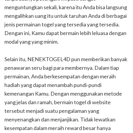
menguntungkan sekali, karena itu Anda bisa langsung
mengalihkan uang itu untuk taruhan Anda di berbagai
jenis permainan togel yang tersedia yang tersedia.
Dengan ini, Kamu dapat bermain lebih leluasa dengan
modal yang yang minim.
Selain itu, NENEKTOGEL4D pun memberikan banyak
penawaran seru bagi para membernya. Dalam tiap
permainan, Anda berkesempatan dengan meraih
hadiah yang dapat menambah pundi-pundi
kemenangan Kamu. Dengan menggunakan metode
yang jelas dan ramah, bermain togel di website
tersebut menjadi suatu pengalaman yang
menyenangkan dan menjanjikan. Tidak lewatkan
kesempatan dalam meraih reward besar hanya