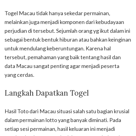
Togel Macau tidak hanya sekedar permainan,
melainkan juga menjadi komponen dari kebudayaan
perjudian di tersebut. Sejumlah orang yg ikut dalam ini
sebagai bentuk bentuk hiburan atau bahkan keinginan
untuk mendulang keberuntungan. Karena hal
tersebut, pemahaman yang baik tentang hasil dan
data Macau sangat penting agar menjadi peserta
yang cerdas.
Langkah Dapatkan Togel
Hasil Toto dari Macau situasi salah satu bagian krusial
dalam permainan lotto yang banyak diminati. Pada
setiap sesi permainan, hasil keluaran ini menjadi