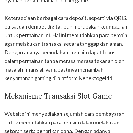
nyaman berlama-lama di dalam game.
Ketersediaan berbagai cara deposit, seperti via QRIS,
pulsa, dan dompet digital, pun merupakan keunggulan
untuk permainan ini. Hal ini memudahkan para pemain
agar melakukan transaksi secara tanggap dan aman.
Dengan adanya kemudahan, pemain dapat fokus
dalam permainan tanpa merasa merasa tekanan oleh
masalah finansial, yang pastinya menambah
kenyamanan gaming di platform Nenektogel4d.
Mekanisme Transaksi Slot Game
Website ini menyediakan sejumlah cara pembayaran
untuk memudahkan para pemain dalam melakukan
setoran serta penarikan dana. Dengan adanya