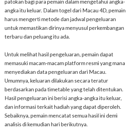
patokan bagi para pemain dalam mengetahui angka-
angka itu keluar. Dalam togel dari Macau 4D, pemain
harus mengerti metode dan jadwal pengeluaran
untuk memastikan dirinya menyusul perkembangan
terbaru dan peluang itu ada.
Untuk melihat hasil pengeluaran, pemain dapat
memasuki macam-macam platform resmi yang mana
menyediakan data pengeluaran dari Macau.
Umumnya, keluaran dilakukan secara teratur
berdasarkan pada timetable yang telah ditentukan.
Hasil pengeluaran ini berisi angka-angka itu keluar,
dan informasi terkait hadiah yang dapat diperoleh.
Sebaiknya, pemain mencatat semua hasil ini demi
analisis di kemudian hari berikutnya.